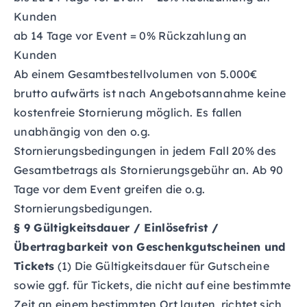
Kunden
ab 14 Tage vor Event = 0% Rückzahlung an
Kunden
Ab einem Gesamtbestellvolumen von 5.000€
brutto aufwärts ist nach Angebotsannahme keine
kostenfreie Stornierung möglich. Es fallen
unabhängig von den o.g.
Stornierungsbedingungen in jedem Fall 20% des
Gesamtbetrags als Stornierungsgebühr an. Ab 90
Tage vor dem Event greifen die o.g.
Stornierungsbedigungen.
§ 9 Gültigkeitsdauer / Einlösefrist /
Übertragbarkeit von Geschenkgutscheinen und
Tickets
(1) Die Gültigkeitsdauer für Gutscheine
sowie ggf. für Tickets, die nicht auf eine bestimmte
Zeit an einem bestimmten Ort lauten, richtet sich