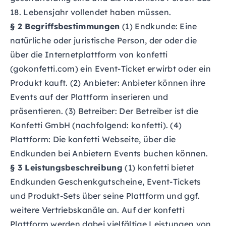
18. Lebensjahr vollendet haben müssen.
§ 2 Begriffsbestimmungen
(1) Endkunde: Eine
natürliche oder juristische Person, der oder die
über die Internetplattform von konfetti
(gokonfetti.com) ein Event-Ticket erwirbt oder ein
Produkt kauft. (2) Anbieter: Anbieter können ihre
Events auf der Plattform inserieren und
präsentieren. (3) Betreiber: Der Betreiber ist die
Konfetti GmbH (nachfolgend: konfetti). (4)
Plattform: Die konfetti Webseite, über die
Endkunden bei Anbietern Events buchen können.
§ 3 Leistungsbeschreibung
(1) konfetti bietet
Endkunden Geschenkgutscheine, Event-Tickets
und Produkt-Sets über seine Plattform und ggf.
weitere Vertriebskanäle an. Auf der konfetti
Plattform werden dabei vielfältige Leistungen von