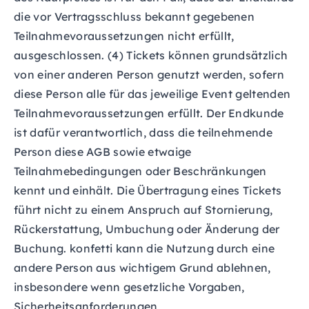
die vor Vertragsschluss bekannt gegebenen
Teilnahmevoraussetzungen nicht erfüllt,
ausgeschlossen. (4) Tickets können grundsätzlich
von einer anderen Person genutzt werden, sofern
diese Person alle für das jeweilige Event geltenden
Teilnahmevoraussetzungen erfüllt. Der Endkunde
ist dafür verantwortlich, dass die teilnehmende
Person diese AGB sowie etwaige
Teilnahmebedingungen oder Beschränkungen
kennt und einhält. Die Übertragung eines Tickets
führt nicht zu einem Anspruch auf Stornierung,
Rückerstattung, Umbuchung oder Änderung der
Buchung. konfetti kann die Nutzung durch eine
andere Person aus wichtigem Grund ablehnen,
insbesondere wenn gesetzliche Vorgaben,
Sicherheitsanforderungen,