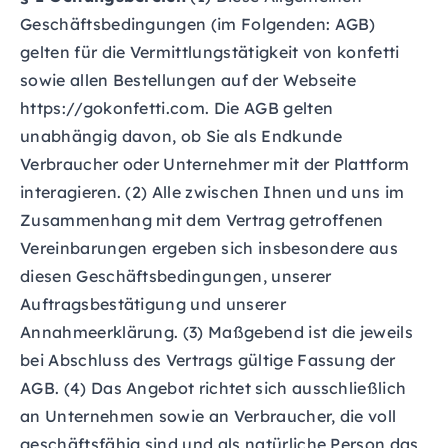
Geschäftsbedingungen (im Folgenden: AGB)
gelten für die Vermittlungstätigkeit von konfetti
sowie allen Bestellungen auf der Webseite
https://gokonfetti.com.
Die AGB gelten
unabhängig davon, ob Sie als Endkunde
Verbraucher oder Unternehmer mit der Plattform
interagieren. (2) Alle zwischen Ihnen und uns im
Zusammenhang mit dem Vertrag getroffenen
Vereinbarungen ergeben sich insbesondere aus
diesen Geschäftsbedingungen, unserer
Auftragsbestätigung und unserer
Annahmeerklärung. (3) Maßgebend ist die jeweils
bei Abschluss des Vertrags gültige Fassung der
AGB. (4) Das Angebot richtet sich ausschließlich
an Unternehmen sowie an Verbraucher, die voll
geschäftsfähig sind und als natürliche Person das