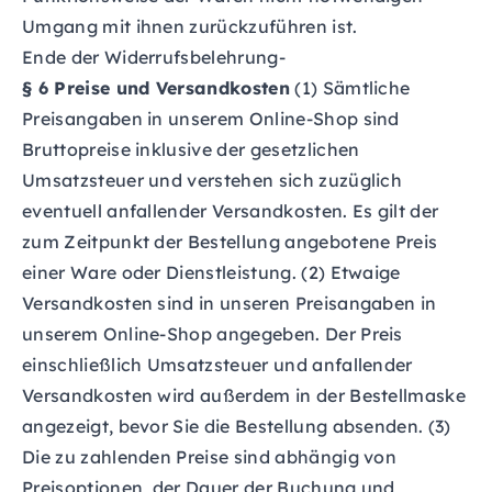
Umgang mit ihnen zurückzuführen ist.
Ende der Widerrufsbelehrung-
§ 6 Preise und Versandkosten
(1) Sämtliche
Preisangaben in unserem Online-Shop sind
Bruttopreise inklusive der gesetzlichen
Umsatzsteuer und verstehen sich zuzüglich
eventuell anfallender Versandkosten. Es gilt der
zum Zeitpunkt der Bestellung angebotene Preis
einer Ware oder Dienstleistung. (2) Etwaige
Versandkosten sind in unseren Preisangaben in
unserem Online-Shop angegeben. Der Preis
einschließlich Umsatzsteuer und anfallender
Versandkosten wird außerdem in der Bestellmaske
angezeigt, bevor Sie die Bestellung absenden. (3)
Die zu zahlenden Preise sind abhängig von
Preisoptionen, der Dauer der Buchung und