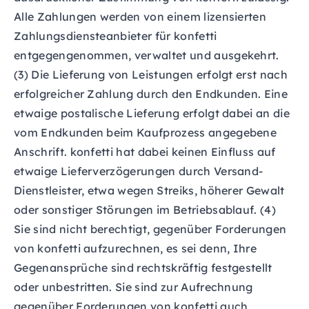
Alle Zahlungen werden von einem lizensierten
Zahlungsdiensteanbieter für konfetti
entgegengenommen, verwaltet und ausgekehrt.
(3) Die Lieferung von Leistungen erfolgt erst nach
erfolgreicher Zahlung durch den Endkunden. Eine
etwaige postalische Lieferung erfolgt dabei an die
vom Endkunden beim Kaufprozess angegebene
Anschrift. konfetti hat dabei keinen Einfluss auf
etwaige Lieferverzögerungen durch Versand-
Dienstleister, etwa wegen Streiks, höherer Gewalt
oder sonstiger Störungen im Betriebsablauf. (4)
Sie sind nicht berechtigt, gegenüber Forderungen
von konfetti aufzurechnen, es sei denn, Ihre
Gegenansprüche sind rechtskräftig festgestellt
oder unbestritten. Sie sind zur Aufrechnung
gegenüber Forderungen von konfetti auch