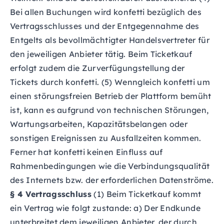
Bei allen Buchungen wird konfetti bezüglich des
Vertragsschlusses und der Entgegennahme des
Entgelts als bevollmächtigter Handelsvertreter für
den jeweiligen Anbieter tätig. Beim Ticketkauf
erfolgt zudem die Zurverfügungstellung der
Tickets durch konfetti. (5) Wenngleich konfetti um
einen störungsfreien Betrieb der Plattform bemüht
ist, kann es aufgrund von technischen Störungen,
Wartungsarbeiten, Kapazitätsbelangen oder
sonstigen Ereignissen zu Ausfallzeiten kommen.
Ferner hat konfetti keinen Einfluss auf
Rahmenbedingungen wie die Verbindungsqualität
des Internets bzw. der erforderlichen Datenströme.
§ 4 Vertragsschluss
(1) Beim Ticketkauf kommt
ein Vertrag wie folgt zustande: a) Der Endkunde
unterbreitet dem jeweiligen Anbieter, der durch