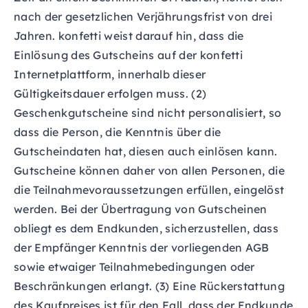
nach der gesetzlichen Verjährungsfrist von drei
Jahren. konfetti weist darauf hin, dass die
Einlösung des Gutscheins auf der konfetti
Internetplattform, innerhalb dieser
Gültigkeitsdauer erfolgen muss. (2)
Geschenkgutscheine sind nicht personalisiert, so
dass die Person, die Kenntnis über die
Gutscheindaten hat, diesen auch einlösen kann.
Gutscheine können daher von allen Personen, die
die Teilnahmevoraussetzungen erfüllen, eingelöst
werden. Bei der Übertragung von Gutscheinen
obliegt es dem Endkunden, sicherzustellen, dass
der Empfänger Kenntnis der vorliegenden AGB
sowie etwaiger Teilnahmebedingungen oder
Beschränkungen erlangt. (3) Eine Rückerstattung
des Kaufpreises ist für den Fall, dass der Endkunde