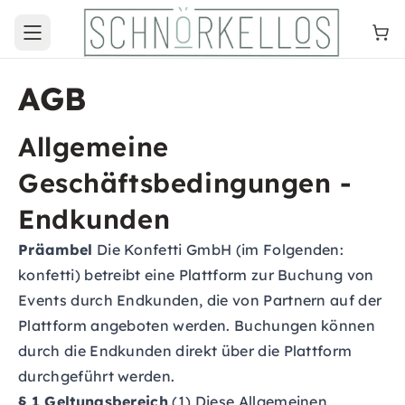
Open main menu
AGB
Allgemeine
Geschäftsbedingungen -
Endkunden
Präambel
Die Konfetti GmbH (im Folgenden:
konfetti) betreibt eine Plattform zur Buchung von
Events durch Endkunden, die von Partnern auf der
Plattform angeboten werden. Buchungen können
durch die Endkunden direkt über die Plattform
durchgeführt werden.
§ 1 Geltungsbereich
(1) Diese Allgemeinen