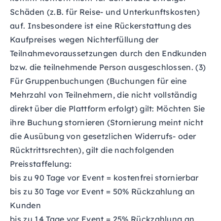
Schäden (z.B. für Reise- und Unterkunftskosten)
auf. Insbesondere ist eine Rückerstattung des
Kaufpreises wegen Nichterfüllung der
Teilnahmevoraussetzungen durch den Endkunden
bzw. die teilnehmende Person ausgeschlossen. (3)
Für Gruppenbuchungen (Buchungen für eine
Mehrzahl von Teilnehmern, die nicht vollständig
direkt über die Plattform erfolgt) gilt: Möchten Sie
ihre Buchung stornieren (Stornierung meint nicht
die Ausübung von gesetzlichen Widerrufs- oder
Rücktrittsrechten), gilt die nachfolgenden
Preisstaffelung:
bis zu 90 Tage vor Event = kostenfrei stornierbar
bis zu 30 Tage vor Event = 50% Rückzahlung an
Kunden
bis zu 14 Tage vor Event = 25% Rückzahlung an