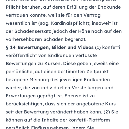
Pflicht beruhen, auf deren Erfüllung der Endkunde
vertrauen konnte, weil sie für den Vertrag
wesentlich ist (sog. Kardinalspflicht); insoweit ist
der Schadensersatz jedoch der Höhe nach auf den
vorhersehbaren Schaden begrenzt.
§ 14 Bewertungen, Bilder und Videos
(1) konfetti
veröffentlicht von Endkunden verfasste
Bewertungen zu Kursen. Diese geben jeweils eine
persönliche, auf einen bestimmten Zeitpunkt
bezogene Meinung des jeweiligen Endkunden
wieder, die von individuellen Vorstellungen und
Erwartungen geprägt ist. Ebenso ist zu
berücksichtigen, dass sich der angebotene Kurs
seit der Bewertung verändert haben kann. (2) Sie
können auf die Inhalte der konfetti-Plattform
persönlich Einfluss nehmen, indem Sie