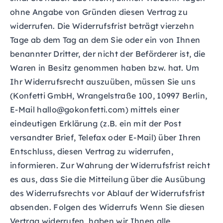
ohne Angabe von Gründen diesen Vertrag zu
widerrufen. Die Widerrufsfrist beträgt vierzehn
Tage ab dem Tag an dem Sie oder ein von Ihnen
benannter Dritter, der nicht der Beförderer ist, die
Waren in Besitz genommen haben bzw. hat. Um
Ihr Widerrufsrecht auszuüben, müssen Sie uns
(Konfetti GmbH, Wrangelstraße 100, 10997 Berlin,
E-Mail hallo@gokonfetti.com) mittels einer
eindeutigen Erklärung (z.B. ein mit der Post
versandter Brief, Telefax oder E-Mail) über Ihren
Entschluss, diesen Vertrag zu widerrufen,
informieren. Zur Wahrung der Widerrufsfrist reicht
es aus, dass Sie die Mitteilung über die Ausübung
des Widerrufsrechts vor Ablauf der Widerrufsfrist
absenden. Folgen des Widerrufs Wenn Sie diesen
Vertrag widerrufen, haben wir Ihnen alle